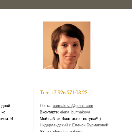
Тел: +7 926 971 03 22
одной
Почта:
burmakova@gmail.com
 ко
Вконтакте:
elena_burmakova
нием. И
Мой паблик Вконтакте - вступай!:)
Нидерландский с Еленой Бурмаковой
Skype:
elena.burmakova