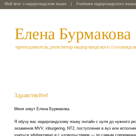
Мой блог о нидерландском языке
|
Учебники нидерландского языка 
Елена Бурмакова
преподаватель, репетитор нидерландского (голландск
Здравствуйте!
Меня зовут Елена Бурмакова.
Я обучу вас нидерландскому языку онлайн с нуля до нужного ре
экзаменов MVV, inburgering, NT2, поступления в вуз или исполн
учиться эффективно и с удовольствием — по самым современн