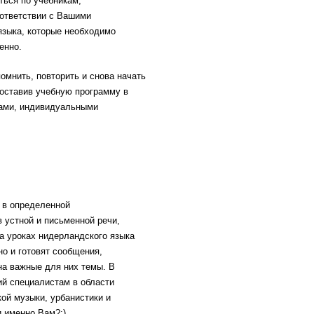
ться по учебникам,
оответствии с Вашими
 языка, которые необходимо
енно.
омнить, повторить и снова начать
оставив учебную программу в
ами, индивидуальными
 в определенной
 устной и письменной речи,
а уроках нидерландского языка
но и готовят сообщения,
на важные для них темы. В
й специалистам в области
ой музыки, урбанистики и
и именно Вам?:)