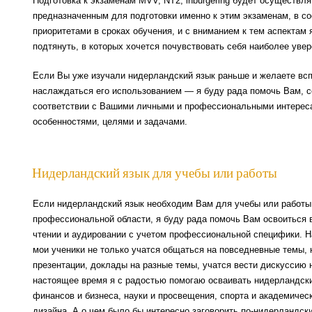
Подготовка к экзаменам MVV, NT2, inburgering будет осуществля
предназначенным для подготовки именно к этим экзаменам, в с
приоритетами в сроках обучения, и с вниманием к тем аспектам
подтянуть, в которых хочется почувствовать себя наиболее увер
Если Вы уже изучали нидерландский язык раньше и желаете всп
наслаждаться его использованием — я буду рада помочь Вам, с
соответствии с Вашими личными и профессиональными интерес
особенностями, целями и задачами.
Нидерландский язык для учебы или работы
Если нидерландский язык необходим Вам для учебы или работы
профессиональной области, я буду рада помочь Вам освоиться в
чтении и аудировании с учетом профессиональной специфики. Н
мои ученики не только учатся общаться на повседневные темы, 
презентации, доклады на разные темы, учатся вести дискуссию 
настоящее время я с радостью помогаю осваивать нидерландски
финансов и бизнеса, науки и просвещения, спорта и академическ
дизайна. А о чем было бы интересно заговорить по-нидерландск