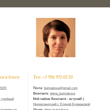
си в блоге
Тел: +7 926 971 03 22
2025!
Почта:
burmakova@gmail.com
Вконтакте:
elena_burmakova
й учебный
Мой паблик Вконтакте - вступай!:)
Нидерландский с Еленой Бурмаковой
 экзамен на
Skype:
elena.burmakova