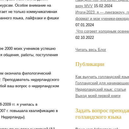
окурсам. Особое внимание на
визу MVV
15.02.2024
гает не только коммуникативная
Итоги-2023: я — лингвокоуч, 
ранного языка, лайфхаки и фишки
формат и мои ученики-рекорд
07.01.2024
Что согреет холодным осенн
02.10.2022
лее 2000 моих учеников успешно
Читать весь Блог
ля общения, работы, поступления
Публикации
ем окончила филологический
Как выучить голландский язы
г. Преподаватель нидерландского
Голландский для начинающих
любой ваш вопрос о нидерландском
Нидерландский язык: статьи
Выход моей первой книги
-2009 гг. я училась в
Задать вопрос препода
007 г. повышала квалификацию в
голландского языка
, Нидерланды).