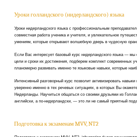
Уроки голландского (нидерландского) языка
Уроки нидерландского языка с профессиональным преподавател
совместная работа ученика и учителя, и увлекательное путешес
умениям, которые открывают волшебную дверь в чудесную ора
Если Вас интересует базовый курс нидерландского языка — мы
цели и сроки их достижения, подберем комплект современных у
планомерно развивать именно те языковые навыки, которые наи
Интенсивный разговорный курс позволит активизировать навыки 
уверенно именно в тех речевых ситуациях, в которых Вы окажете
Нидерланды. Научиться общаться со своими друзьями из Голлан
английски, а по-нидерландски, — это ли не самый приятный под
Подготовка к экзаменам MVV, NT2