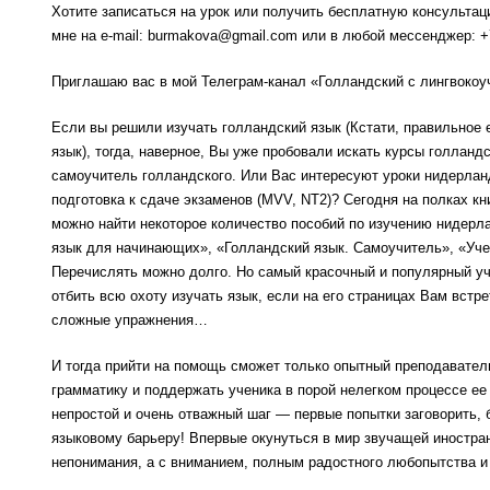
Хотите записаться на урок или получить бесплатную консульта
мне на e-mail: burmakova@gmail.com или в любой мессенджер: +
Приглашаю вас в мой Телеграм-канал «Голландский с лингвоко
Если вы решили изучать голландский язык (Кстати, правильное
язык), тогда, наверное, Вы уже пробовали искать курсы голланд
самоучитель голландского. Или Вас интересуют уроки нидерлан
подготовка к сдаче экзаменов (MVV, NT2)? Сегодня на полках кн
можно найти некоторое количество пособий по изучению нидерл
язык для начинающих», «Голландский язык. Самоучитель», «Уч
Перечислять можно долго. Но самый красочный и популярный уч
отбить всю охоту изучать язык, если на его страницах Вам встр
сложные упражнения…
И тогда прийти на помощь сможет только опытный преподавател
грамматику и поддержать ученика в порой нелегком процессе ее
непростой и очень отважный шаг — первые попытки заговорить,
языковому барьеру! Впервые окунуться в мир звучащей иностран
непонимания, а с вниманием, полным радостного любопытства 