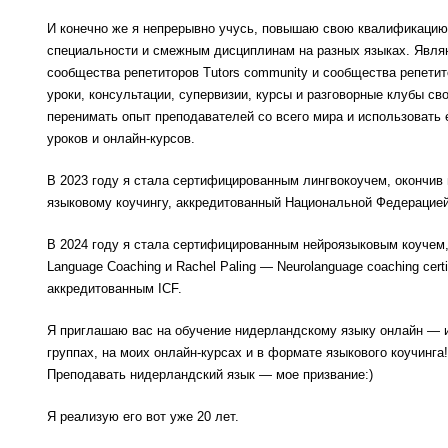
И конечно же я непрерывно учусь, повышаю свою квалификацию,
специальности и смежным дисциплинам на разных языках. Явл
сообщества репетиторов Tutors community и сообщества репети
уроки, консультации, супервизии, курсы и разговорные клубы сво
перенимать опыт преподавателей со всего мира и использовать 
уроков и онлайн-курсов.
В 2023 году я стала сертифицированным лингвокоучем, окончив 
языковому коучингу, аккредитованный Национальной Федерацией
В 2024 году я стала сертифицированным нейроязыковым коучем, о
Language Coaching и Rachel Paling — Neurolanguage coaching certi
аккредитованным ICF.
Я приглашаю вас на обучение нидерландскому языку онлайн — и
группах, на моих онлайн-курсах и в формате языкового коучинга!
Преподавать нидерландский язык — мое призвание:)
Я реализую его вот уже 20 лет.