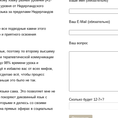
кому языку разных уровней (А1-
Ваше имя (обязательно)
 уровня от Нидерландского
языка за пределами Нидерландов
Ваш E-Mail (обязательно)
 все подводные камни этого
 и приятного освоения
Ваш вопрос
язык, поэтому по второму высшему
м терапевтической коммуникации
до 98% времени урока и
щё я избавлю вас от всех мифов,
 сделаю всё, чтобы процесс
ньше это было не так.
языки сама. Это позволяет мне не
о покоряют диковинный язык с
Cколько будет 12-7=?
которыми я делюсь со своими
и на прямых эфирах в социальных