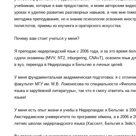
учебникам, которые я вам предоставлю, и моим авторским виде
уроках я уделяю развитию разговорных навыков, в чем мне помо
методика преподавания, но и знание психологии освоения иност
полиглотов, приемы из коучинга и ораторского искусства.
Почему вам стоит учиться у меня?
Я преподаю нидерландский язык с 2006 года, и за это время бо
сдали экзамены (MVV, NT2, inburgering, CNAvT), освоили язык д
в вуз, переезда в Нидерланды и Бельгию и личных целей.
У меня фундаментальная академическая подготовка: я с отличи
факультет МГУ им. М.В. Ломоносова по специальности «Филоло
языка и зарубежной литературы», так что я смогу ответить на 
языке!
У меня есть опыт жизни и учебы в Нидерландах и Бельгии: в 2008
Амстердамском университете по программе обмена, а в 2006 и 2
летних школах нидерландского языка (Хасселт, Бельгия и Зейст