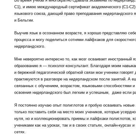
Во время учебы я многократно сдавала экзамены по нидерландс
С1), и имею международный сертификат академического (С1-С2)
языкового союза, дающий право преподавания нидерландского 
и Бельгии.
Выучив язык в осознанном возрасте, я хорошо представляю себе
процесса и могу поделиться сотнями лайфхаков для скоростного
нидерландского.
Мне невероятно интересно то, как мозг осваивает иностранный 
образованию я — психолог-консультант. Благодаря моим навыка
и бережной педагогической обратной связи мои ученики говорят 
практикуются в разговоре на нидерландском после занятий. А е
связанных с обучением, возрастом, языковыми способностями и
освоения нидерландского был легким и успешным, даже если ра
Я постоянно изучаю опыт полиглотов и пробую осваивать новые 
только поставить себя на место моих учеников, которые усердн
нуля, но и коллекционировать приемы и лайфхаки полиглотов, 
учениками как на уроках, так и в своих статьях, онлайн-курсах 
сетях.