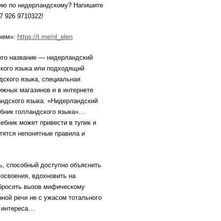
цию по нидерландскому? Напишите
7 926 9710322!
учем»:
https://t.me/nl_elen
 его название — нидерландский
ского языка или подходящий
дского языка, специальная
ижных магазинов и в интернете
андского языка: «Нидерландский
ебник голландского языка»…
ебник может привести в тупик и
етятся непонятные правила и
ь, способный доступно объяснить
 освоения, вдохновить на
 бросить вызов мифическому
ной речи не с ужасом тотального
и интереса…