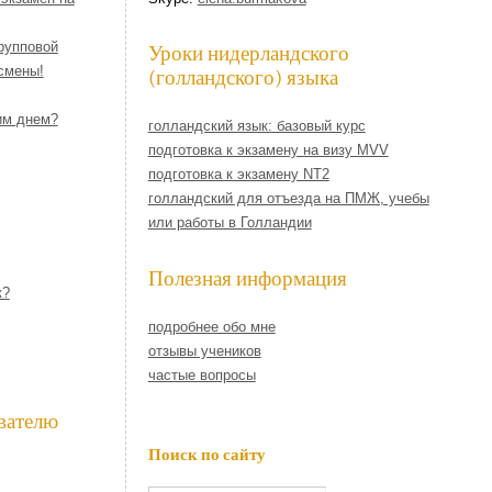
групповой
Уроки нидерландского
смены!
(голландского) языка
им днем?
голландский язык: базовый курс
подготовка к экзамену на визу MVV
подготовка к экзамену NT2
голландский для отъезда на ПМЖ, учебы
или работы в Голландии
Полезная информация
к?
подробнее обо мне
отзывы учеников
частые вопросы
вателю
Поиск по сайту