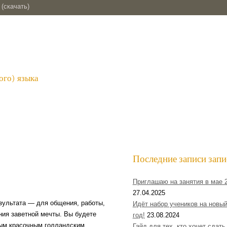
(скачать)
ого) языка
Последние записи запи
Приглашаю на занятия в мае 
27.04.2025
зультата — для общения, работы,
Идёт набор учеников на новы
ения заветной мечты. Вы будете
год!
23.08.2024
ым красочным голландским
Гайд для тех, кто хочет сдать