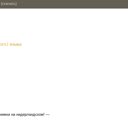
(скачать)
ого) языка
книжки на нидерландском! —