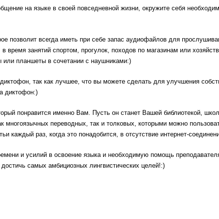
общение на языке в своей повседневной жизни, окружите себя необходи
ое позволит всегда иметь при себе запас аудиофайлов для прослушива
в время занятий спортом, прогулок, походов по магазинам или хозяйст
ы или планшеты в сочетании с наушниками:)
 диктофон, так как лучшее, что вы можете сделать для улучшения собст
а диктофон:)
торый понравится именно Вам. Пусть он станет Вашей библиотекой, школ
ак многоязычных переводных, так и толковых, которыми можно пользова
тьи каждый раз, когда это понадобится, в отсутствие интернет-соединени
ремени и усилий в освоение языка и необходимую помощь преподавател
 достичь самых амбициозных лингвистических целей!:)