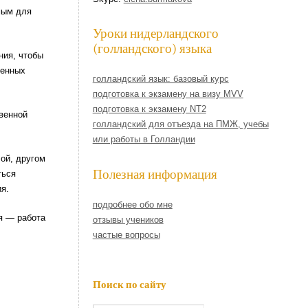
мым для
Уроки нидерландского
(голландского) языка
ния, чтобы
венных
голландский язык: базовый курс
подготовка к экзамену на визу MVV
подготовка к экзамену NT2
венной
голландский для отъезда на ПМЖ, учебы
или работы в Голландии
ой, другом
Полезная информация
ться
я.
подробнее обо мне
я — работа
отзывы учеников
частые вопросы
Поиск по сайту