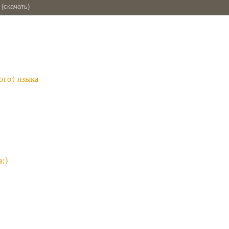
(скачать)
ого) языка
:)