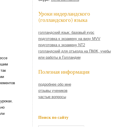
Уроки нидерландского
(голландского) языка
голландский язык: базовый курс
подготовка к экзамену на визу MVV
подготовка к экзамену NT2
голландский для отъезда на ПМЖ, учебы
или работы в Голландии
ессе
учшим
 так
Полезная информация
еми
лементов
подробнее обо мне
отзывы учеников
частые вопросы
 уроках.
ьно
или
Поиск по сайту