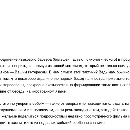
еодоление языкового барьера (большей частью психологического) в проц
шать и говорить, используя языковой материал, который не только наил
авное — Вашим интересам. В чем смысл этой тактики? Ведь нам обычно
в том, что некоторое ограничение первых бесед на иностранном языке т
аинтересованы, прекрасно сказывается на формировании таких важных э
твие от беседы на иностранном языке.
остаточно уверен в себе!» — такие отговорки мне приходится слышать на
душевлением и энтузиазмом, если речь заходит о том, что действител
би, желание поделиться подробностями недавно просмотренного фильма 
ходит в жизни, и что из недавних событий особенно значимо.