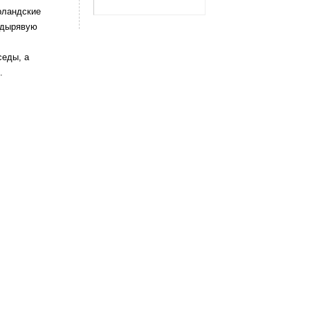
рландские
, дырявую
седы, а
.